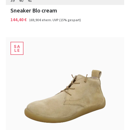
39
40
41
Sneaker Blo cream
144,40 €
169,90 €
ehem. UVP
(15% gespart)