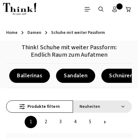
Zum Hauptinhalt springen
Home
Damen
Schuhe mit weiter Passform
Think! Schuhe mit weiter Passform:
Endlich Raum zum Aufatmen
Ballerinas
Sandalen
Schnürer
Produkte filtern
1
2
3
4
5
Seite
Seite
Seite
Seite
Seite