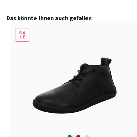
Produktgalerie überspringen
Das könnte Ihnen auch gefallen
grün
braun
beige
Farben