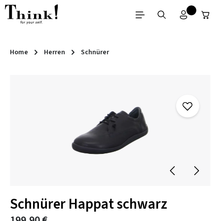
Zum Hauptinhalt springen
Home
Herren
Schnürer
Bildergalerie überspringen
Schnürer Happat schwarz
199,90 €