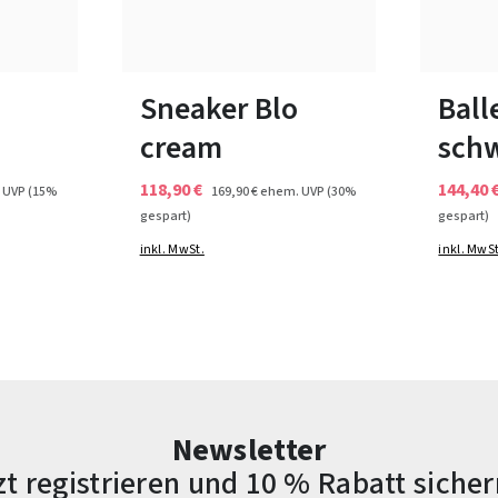
au
Farben
bar
In vielen Größen verfügbar
In viele
Sneaker Blo
Ball
cream
sch
118,90 €
144,40 
 UVP
(15%
169,90 €
ehem. UVP
(30%
gespart)
gespart)
inkl. MwSt.
inkl. MwSt
Newsletter
zt registrieren und 10 % Rabatt sicher