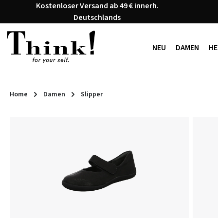
Kostenloser Versand ab 49 € innerh.
 Hauptinhalt springen
Zur Suche springen
Zur Hauptnavigation springen
Deutschlands
NEU
DAMEN
HE
Home
Damen
Slipper
Bildergalerie überspringen