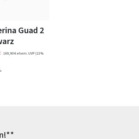
blau
n Größen verfügbar
erina Guad 2
warz
€
169,90 €
ehem. UVP
(15%
.
n!**