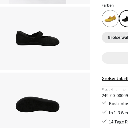
Farben
Größe
Größentabel
Produktnummer:
249-00-00009
Kostenlos
In 1-3 W
14 Tage 