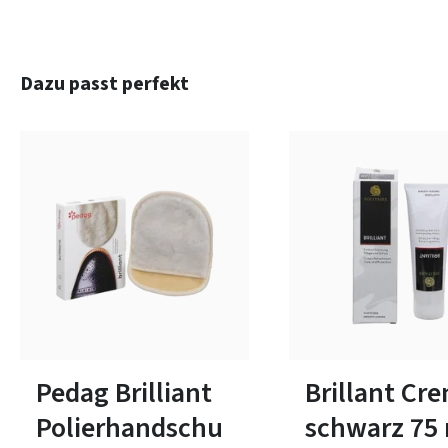
Produktgalerie überspringen
Dazu passt perfekt
Pedag Brilliant
Brillant Cr
Polierhandschu
schwarz 75