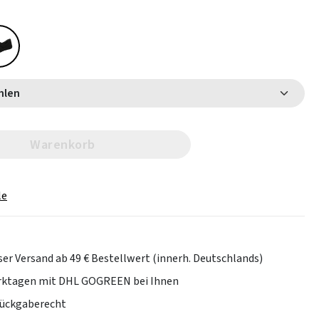
 wählen
Warenkorb
le
er Versand ab 49 € Bestellwert (innerh. Deutschlands)
erktagen mit DHL GOGREEN bei Ihnen
Rückgaberecht