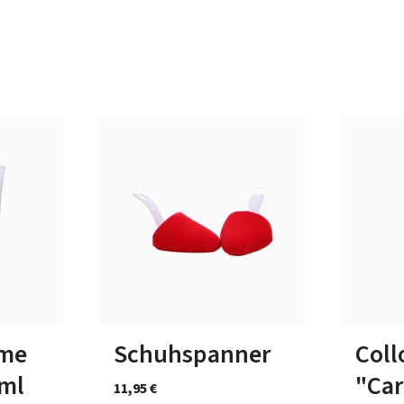
1
2
3
eme
Schuhspanner
Coll
 ml
"Car
11,95 €