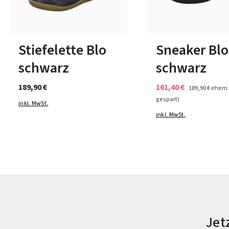
grün
braun
rot
beige
grün
bl
Farben
Farben
In vielen Größen verfügbar
In vielen Größen verfüg
Stiefelette Blo
Sneaker Blo
schwarz
schwarz
189,90 €
161,40 €
189,90 €
ehem.
gespart)
inkl. MwSt.
inkl. MwSt.
Jet