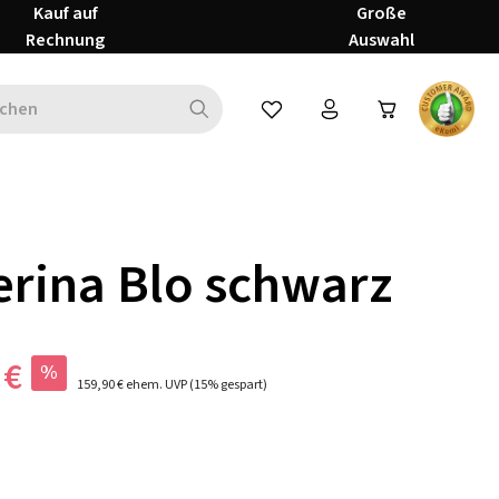
Kauf auf
Große
Rechnung
Auswahl
Du hast 0 Produkte auf dem Mer
erina Blo schwarz
 €
%
159,90 €
ehem. UVP
(15% gespart)