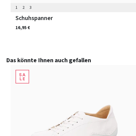
1
2
3
Schuhspanner
16,95 €
Produktgalerie überspringen
Das könnte Ihnen auch gefallen