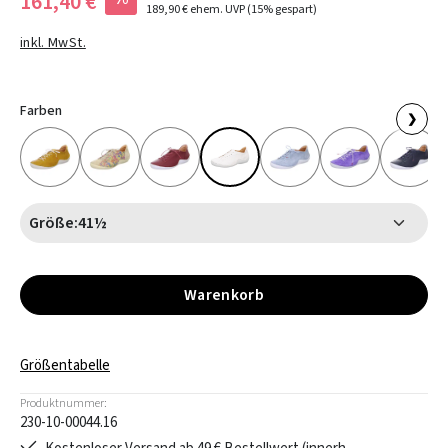
161,40 €
189,90 €
ehem. UVP
(15% gespart)
inkl. MwSt.
Farben
❯
Größe:
41½
Warenkorb
Größentabelle
Produktnummer:
230-10-00044.16