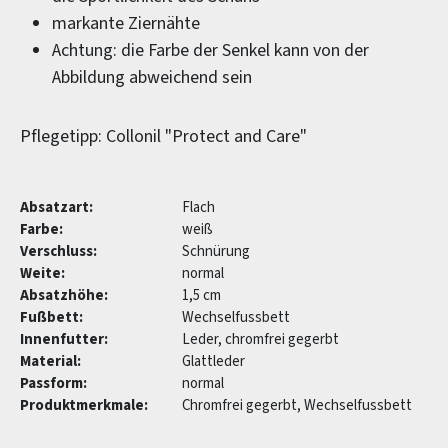
markante Ziernähte
Achtung: die Farbe der Senkel kann von der
Abbildung abweichend sein
Pflegetipp: Collonil "Protect and Care"
Absatzart:
Flach
Farbe:
weiß
Verschluss:
Schnürung
Weite:
normal
Absatzhöhe:
1,5 cm
Fußbett:
Wechselfussbett
Innenfutter:
Leder, chromfrei gegerbt
Material:
Glattleder
Passform:
normal
Produktmerkmale:
Chromfrei gegerbt, Wechselfussbett