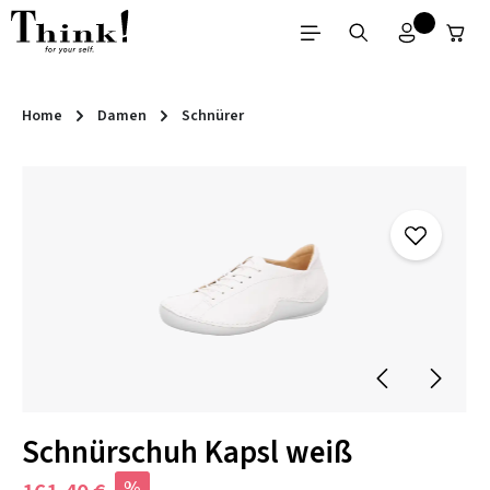
Zum Hauptinhalt springen
Home
Damen
Schnürer
Bildergalerie überspringen
Schnürschuh Kapsl weiß
%