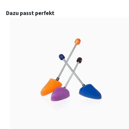
Produktgalerie überspringen
Dazu passt perfekt