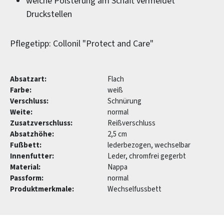
weiche Polsterung am Schaft vermeidet
Druckstellen
Pflegetipp: Collonil "Protect and Care"
Absatzart:
Flach
Farbe:
weiß
Verschluss:
Schnürung
Weite:
normal
Zusatzverschluss:
Reißverschluss
Absatzhöhe:
2,5 cm
Fußbett:
lederbezogen, wechselbar
Innenfutter:
Leder, chromfrei gegerbt
Material:
Nappa
Passform:
normal
Produktmerkmale:
Wechselfussbett