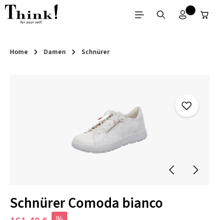
Zum Hauptinhalt springen
Home
Damen
Schnürer
Bildergalerie überspringen
Schnürer Comoda bianco
%