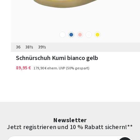
weiß
blau
rosa
sonstige
gelb
Farben
36
38½
39½
Schnürschuh Kumi bianco gelb
89,95 €
179,90 €
ehem. UVP
(50% gespart)
Newsletter
Jetzt registrieren und 10 % Rabatt sichern!**
E-Mail-Adresse*