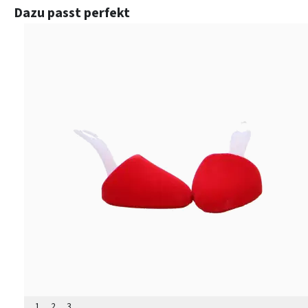
Produktgalerie überspringen
Dazu passt perfekt
1
2
3