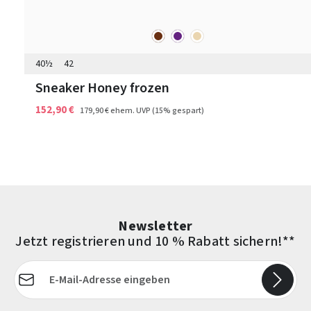
braun
lila
beige
Farben
40½
42
Sneaker Honey frozen
152,90 €
179,90 €
ehem. UVP
(15% gespart)
Newsletter
Jetzt registrieren und 10 % Rabatt sichern!**
E-Mail-Adresse*