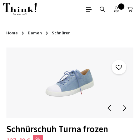
Zum Hauptinhalt springen
Home
Damen
Schnürer
Bildergalerie überspringen
Schnürschuh Turna frozen
%