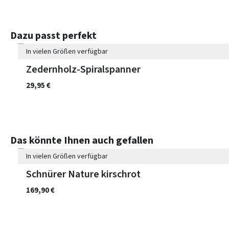
Produktgalerie überspringen
Dazu passt perfekt
In vielen Größen verfügbar
Zedernholz-Spiralspanner
29,95 €
7 Farben
Produktgalerie überspringen
Das könnte Ihnen auch gefallen
In vielen Größen verfügbar
Schnürer Nature kirschrot
169,90 €