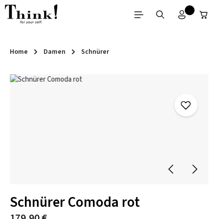
Zum Hauptinhalt springen
Home
Damen
Schnürer
Bildergalerie überspringen
Schnürer Comoda rot
179,90 €