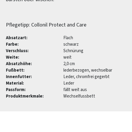
Pflegetipp: Collonil Protect and Care
Absatzart:
Flach
Farbe:
schwarz
Verschluss:
Schnürung
Weite:
weit
Absatzhöhe:
2,0 cm
Fußbett:
lederbezogen, wechselbar
Innenfutter:
Leder, chromfrei gegerbt
Material:
Leder
Passform:
fällt weit aus
Produktmerkmale:
Wechselfussbett