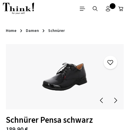
Zum Hauptinhalt springen
Home
Damen
Schnürer
Bildergalerie überspringen
Schnürer Pensa schwarz
189,90 €