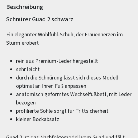
Beschreibung
Produktinformationen
Schnürer Guad 2 schwarz
Ein eleganter Wohlfühl-Schuh, der Frauenherzen im
Sturm erobert
rein aus Premium-Leder hergestellt
sehr leicht
durch die Schnürung lässt sich dieses Modell
optimal an Ihren Fuß anpassen
anatomisch geformtes Wechselfußbett, mit Leder
bezogen
profilierte Sohle sorgt für Trittsicherheit
kleiner Bockabsatz
Guad 2 ist das Nachfolgemodell vom Guad und fällt