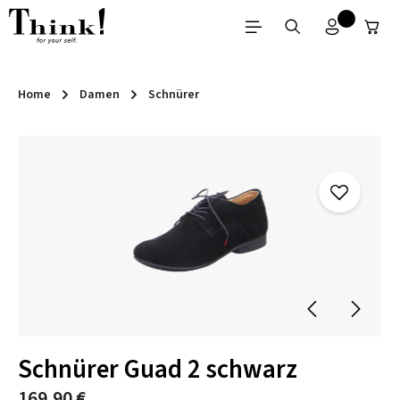
Zum Hauptinhalt springen
Home
Damen
Schnürer
Bildergalerie überspringen
Schnürer Guad 2 schwarz
169,90 €