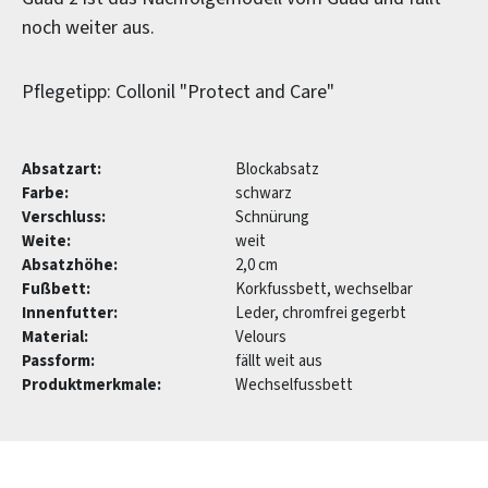
noch weiter aus.
Pflegetipp: Collonil "Protect and Care"
Absatzart:
Blockabsatz
Farbe:
schwarz
Verschluss:
Schnürung
Weite:
weit
Absatzhöhe:
2,0 cm
Fußbett:
Korkfussbett, wechselbar
Innenfutter:
Leder, chromfrei gegerbt
Material:
Velours
Passform:
fällt weit aus
Produktmerkmale:
Wechselfussbett