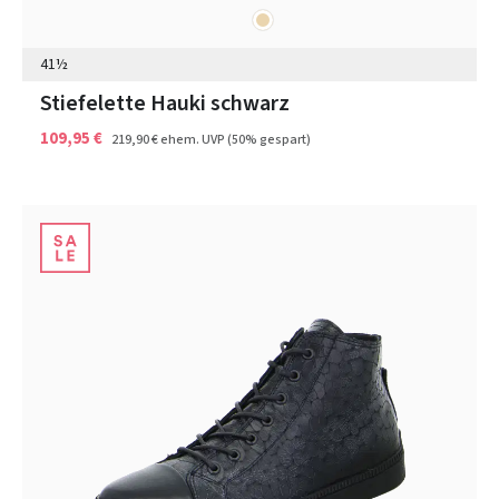
beige
Farben
41½
Stiefelette Hauki schwarz
109,95 €
219,90 €
ehem. UVP
(50% gespart)