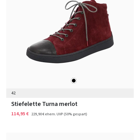
schwarz
Farben
42
Stiefelette Turna merlot
114,95 €
229,90 €
ehem. UVP
(50% gespart)