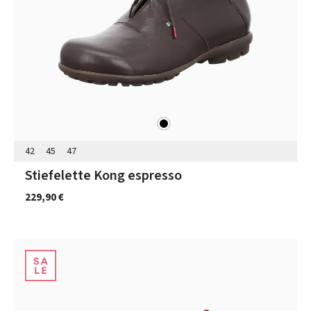
schwarz
Farben
42
45
47
Stiefelette Kong espresso
229,90 €