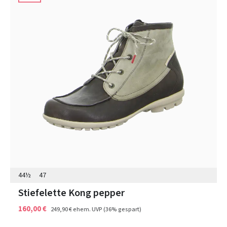
44½
47
Stiefelette Kong pepper
160,00 €
249,90 €
ehem. UVP
(36% gespart)