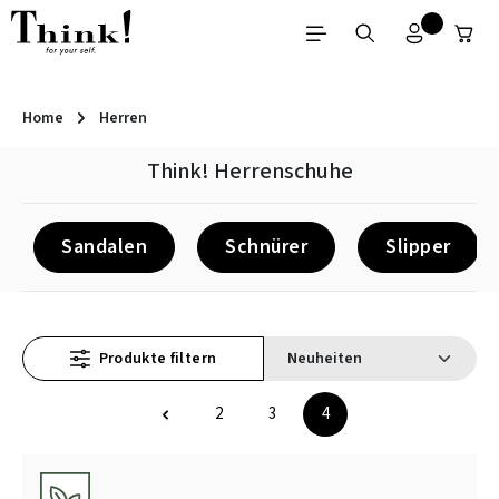
Zum Hauptinhalt springen
Home
Herren
Think! Herrenschuhe
Sandalen
Schnürer
Slipper
Produkte filtern
2
3
4
Seite
Seite
Seite