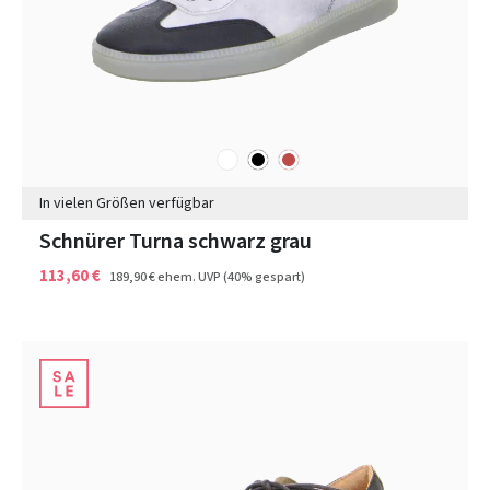
weiß
schwarz
rot
Farben
In vielen Größen verfügbar
Schnürer Turna schwarz grau
113,60 €
189,90 €
ehem. UVP
(40% gespart)