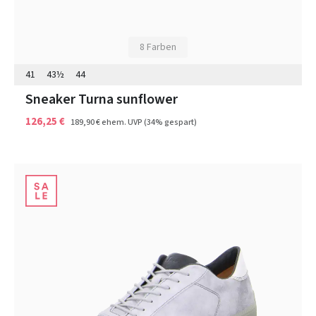
8 Farben
41
43½
44
Sneaker Turna sunflower
126,25 €
189,90 €
ehem. UVP
(34% gespart)