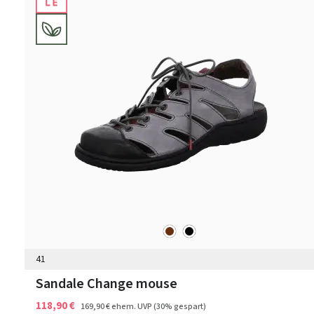
braun
schwarz
Farben
41
Sandale Change mouse
118,90 €
169,90 €
ehem. UVP
(30% gespart)