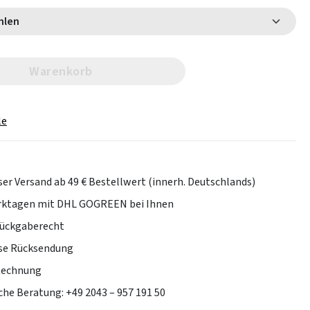
 wählen
Warenkorb
le
er Versand ab 49 € Bestellwert (innerh. Deutschlands)
erktagen mit DHL GOGREEN bei Ihnen
Rückgaberecht
se Rücksendung
Rechnung
che Beratung: +49 2043 – 957 191 50