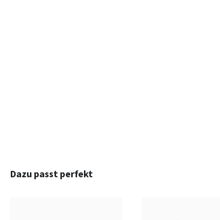
Produktgalerie überspringen
Dazu passt perfekt