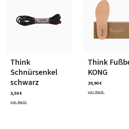
In vielen Größen verfügbar
In vielen Größen verfüg
Think
Think Fußb
Schnürsenkel
KONG
schwarz
29,90 €
inkl. MwSt.
3,50 €
inkl. MwSt.