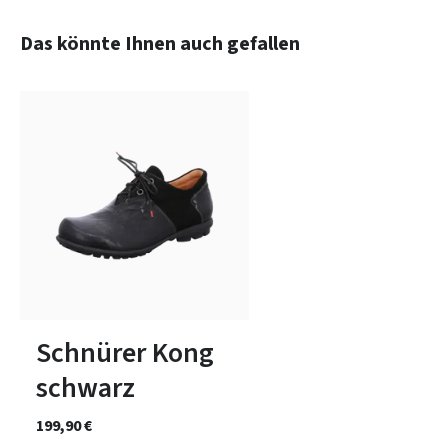
Produktgalerie überspringen
Das könnte Ihnen auch gefallen
7 Farben
In vielen Größen verfügbar
Schnürer Kong
schwarz
199,90 €