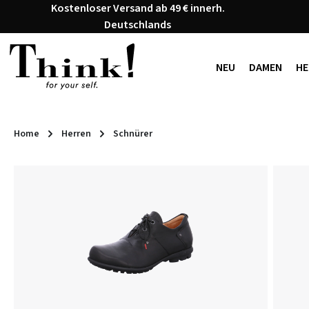
Kostenloser Versand ab 49 € innerh.
 Hauptinhalt springen
Zur Suche springen
Zur Hauptnavigation springen
Deutschlands
NEU
DAMEN
HE
Home
Herren
Schnürer
Bildergalerie überspringen