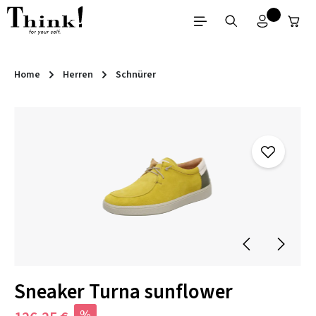
Zum Hauptinhalt springen
Home
Herren
Schnürer
Bildergalerie überspringen
Sneaker Turna sunflower
%