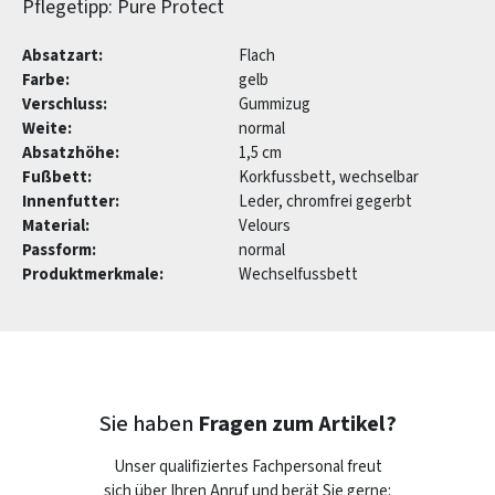
Pflegetipp: Pure Protect
Absatzart:
Flach
Farbe:
gelb
Verschluss:
Gummizug
Weite:
normal
Absatzhöhe:
1,5 cm
Fußbett:
Korkfussbett, wechselbar
Innenfutter:
Leder, chromfrei gegerbt
Material:
Velours
Passform:
normal
Produktmerkmale:
Wechselfussbett
Sie haben
Fragen zum Artikel?
Unser qualifiziertes Fachpersonal freut
sich über Ihren Anruf und berät Sie gerne: