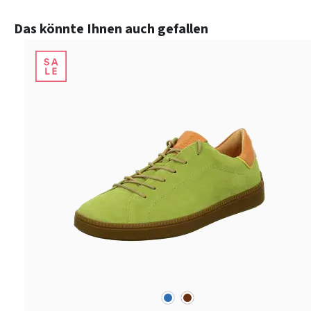
Produktgalerie überspringen
Das könnte Ihnen auch gefallen
blau
braun
Farben