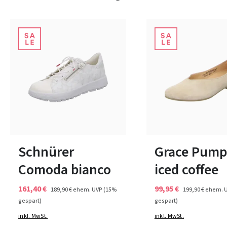
rot
blau
schwarz
schwarz
rosa
Farben
Farben
In vielen Größen verfügbar
36½
39½
Schnürer
Grace Pump
Comoda bianco
iced coffee
161,40 €
99,95 €
189,90 €
ehem. UVP
(15%
199,90 €
ehem. 
gespart)
gespart)
inkl. MwSt.
inkl. MwSt.