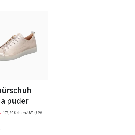
13 Farben
n Größen verfügbar
nürschuh
na puder
€
179,90 €
ehem. UVP
(34%
.