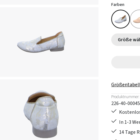
Farben
Größe
Größentabel
Produktnummer:
226-40-00045
Kostenlos
In 1-3 W
14 Tage 