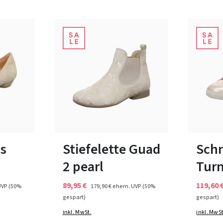
35 Farben
37
In viele
s
Stiefelette Guad
Sch
2 pearl
Tur
89,95 €
119,60 
UVP
(50%
179,90 €
ehem. UVP
(50%
gespart)
gespart)
inkl. MwSt.
inkl. MwSt