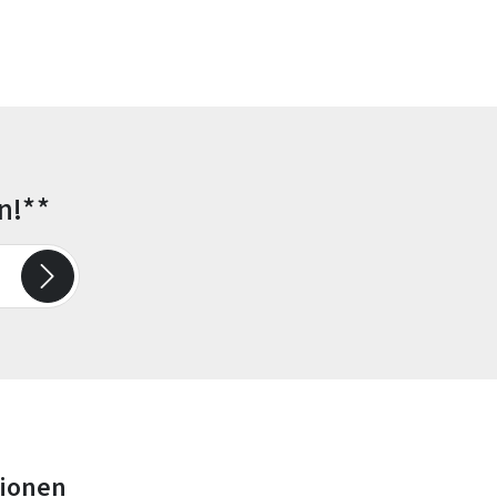
n!**
tionen