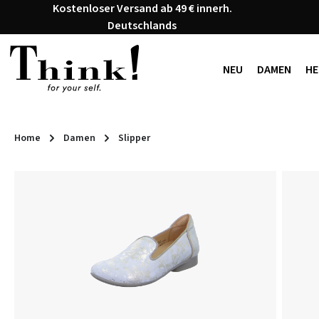
Kostenloser Versand ab 49 € innerh.
 Hauptinhalt springen
Zur Suche springen
Zur Hauptnavigation springen
Deutschlands
NEU
DAMEN
HE
Home
Damen
Slipper
Bildergalerie überspringen