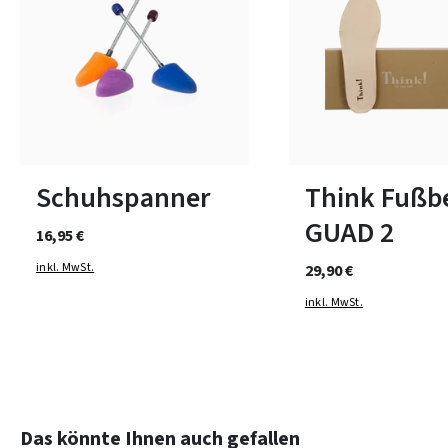
1
2
3
In vielen Größen verfüg
Schuhspanner
Think Fußb
GUAD 2
16,95 €
inkl. MwSt.
29,90 €
inkl. MwSt.
Produktgalerie überspringen
Das könnte Ihnen auch gefallen