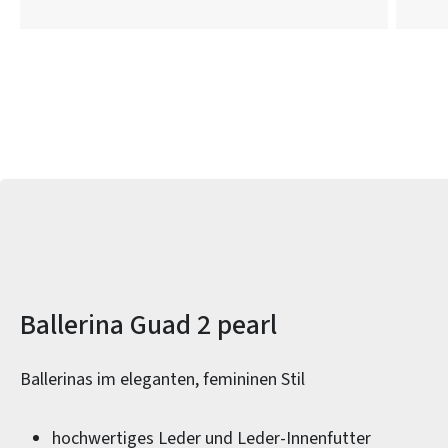
Produktinformationen
Ballerina Guad 2 pearl
Ballerinas im eleganten, femininen Stil
hochwertiges Leder und Leder-Innenfutter