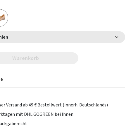
 wählen
Warenkorb
le
er Versand ab 49 € Bestellwert (innerh. Deutschlands)
erktagen mit DHL GOGREEN bei Ihnen
Rückgaberecht