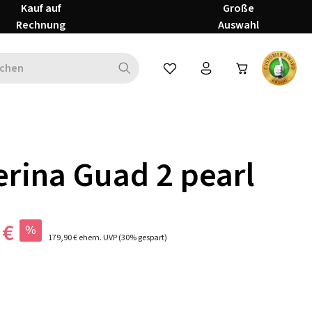
Kauf auf
Große
Rechnung
Auswahl
Du hast 0 Produkte auf dem Mer
erina Guad 2 pearl
 €
%
179,90 €
ehem. UVP
(30% gespart)