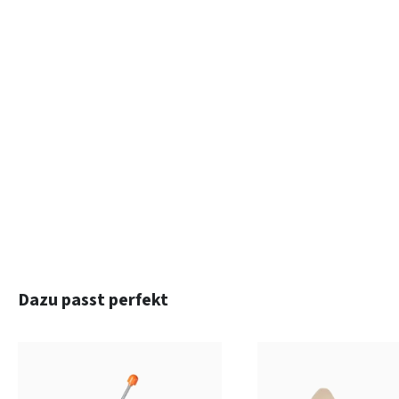
Produktgalerie überspringen
Dazu passt perfekt