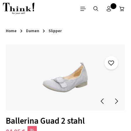
Zum Hauptinhalt springen
Home
Damen
Slipper
Bildergalerie überspringen
Ballerina Guad 2 stahl
%