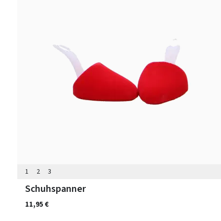
1
2
3
Schuhspanner
11,95 €