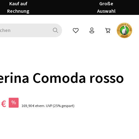
Kauf auf
Große
Rechnung
Auswahl
Du hast 0 Produkte auf dem Mer
erina Comoda rosso
 €
%
169,90 €
ehem. UVP
(25% gespart)