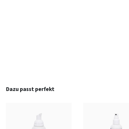
Produktgalerie überspringen
Dazu passt perfekt