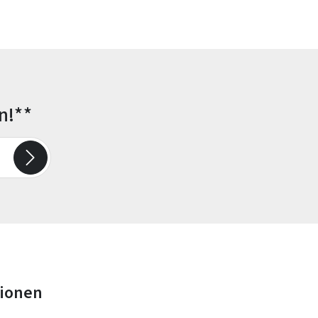
n!**
tionen