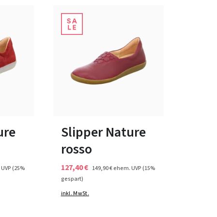
e
schwarz
beige
Farben
bar
In vielen Größen verfügbar
ure
Slipper Nature
rosso
127,40 €
 UVP
(25%
149,90 €
ehem. UVP
(15%
gespart)
inkl. MwSt.