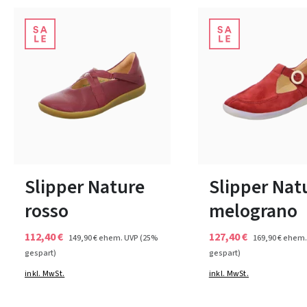
blau
beige
schwarz
schwarz
beig
Farben
Farben
In vielen Größen verfügbar
In vielen Größen verfüg
Slipper Nature
Slipper Nat
rosso
melograno
112,40 €
127,40 €
149,90 €
ehem. UVP
(25%
169,90 €
ehem.
gespart)
gespart)
inkl. MwSt.
inkl. MwSt.