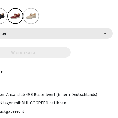
 wählen
Warenkorb
le
er Versand ab 49 € Bestellwert (innerh. Deutschlands)
erktagen mit DHL GOGREEN bei Ihnen
Rückgaberecht