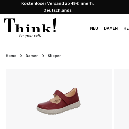
Kostenloser Versand ab 49 € innerh.
 Hauptinhalt springen
Zur Suche springen
Zur Hauptnavigation springen
Deutschlands
NEU
DAMEN
HE
Home
Damen
Slipper
Bildergalerie überspringen