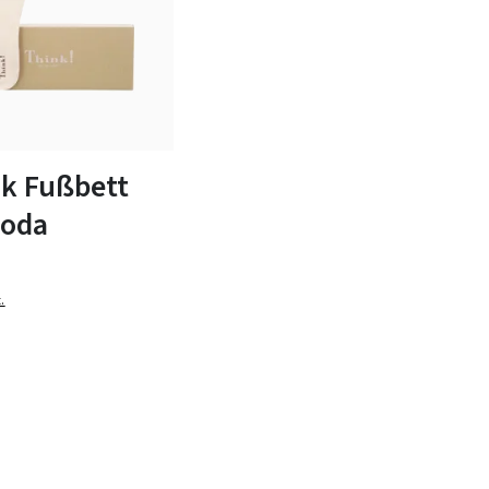
n Größen verfügbar
k Fußbett
oda
.