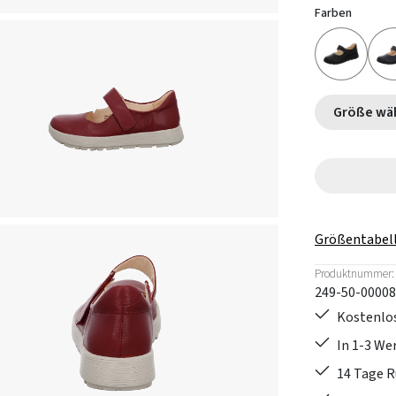
Farben
Größe
Größentabel
Produktnummer:
249-50-00008
Kostenlos
In 1-3 W
14 Tage 