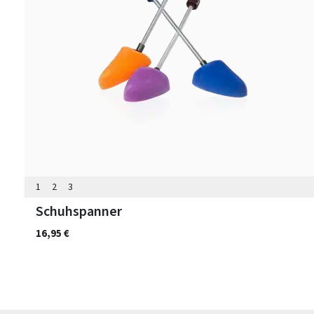
1
2
3
Schuhspanner
16,95 €