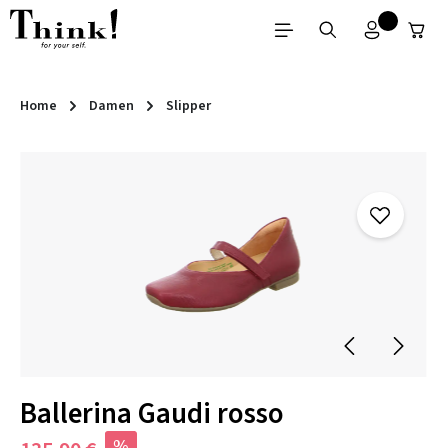
Zum Hauptinhalt springen
Home
Damen
Slipper
Bildergalerie überspringen
Ballerina Gaudi rosso
%