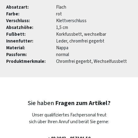
Absatzart:
Flach
Farbe:
rot
Verschluss:
Klettverschluss
Absatzhöhe:
1,5 cm
Fußbett:
Korkfussbett, wechselbar
Innenfutter:
Leder, chromfrei gegerbt
Material:
Nappa
Passform:
normal
Produktmerkmale:
Chromfrei gegerbt, Wechselfussbett
Sie haben
Fragen zum Artikel?
Unser qualifiziertes Fachpersonal freut
sich über Ihren Anruf und berät Sie gerne: