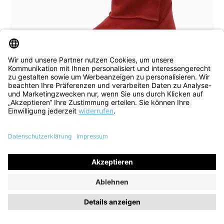
blau
schwarz
braun
Farben
In vielen Größen verfügbar
Stiefelette Comoda melograno
142,40 €
189,90 €
ehem. UVP
(25% gespart)