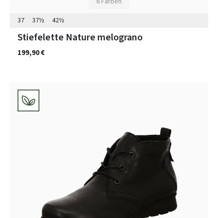
6 Farben
37
37½
42½
Stiefelette Nature melograno
199,90 €