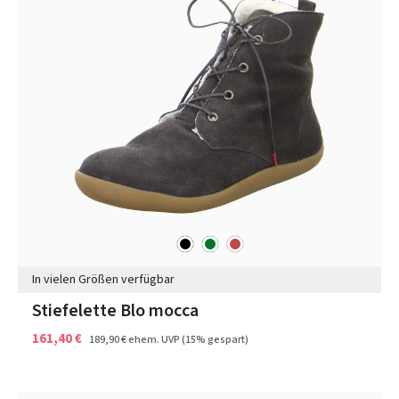
schwarz
grün
rot
Farben
In vielen Größen verfügbar
Stiefelette Blo mocca
161,40 €
189,90 €
ehem. UVP
(15% gespart)