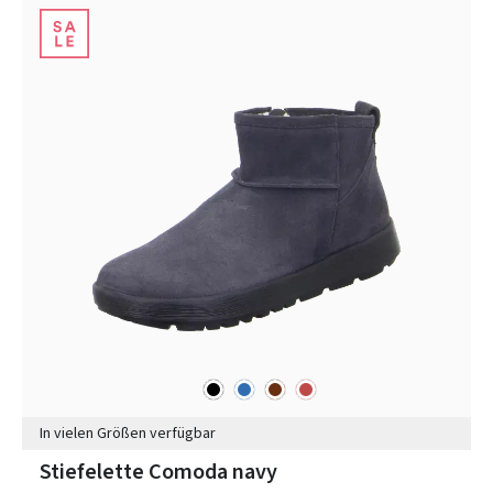
schwarz
blau
braun
rot
Farben
In vielen Größen verfügbar
Stiefelette Comoda navy