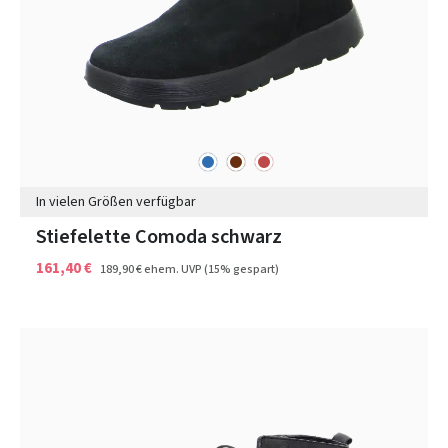
blau
braun
rot
Farben
In vielen Größen verfügbar
Stiefelette Comoda schwarz
161,40 €
189,90 €
ehem. UVP
(15% gespart)