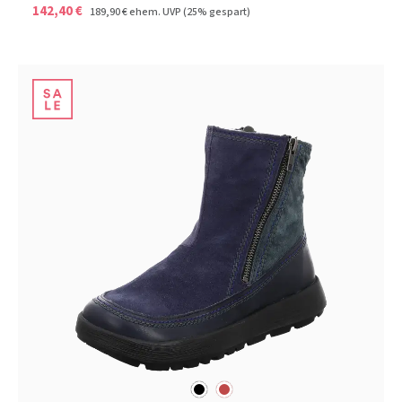
142,40 €
189,90 €
ehem. UVP
(25% gespart)
schwarz
rot
Farben