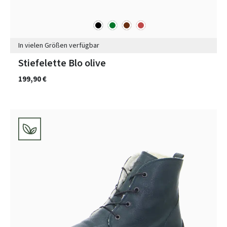
schwarz
grün
braun
rot
Farben
In vielen Größen verfügbar
Stiefelette Blo olive
199,90 €