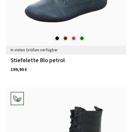
schwarz
braun
rot
grün
Farben
In vielen Größen verfügbar
Stiefelette Blo petrol
199,90 €