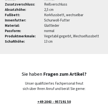
Zusatzverschluss:
Reißverschluss
Absatzhöhe:
2,5 cm
Fußbett:
Korkfussbett, wechselbar
Innenfutter:
Schurwoll-Futter
Material:
Glattleder
Passform:
normal
Produktmerkmale:
Vegetabil gegerbt, Wechselfussbett
Schafthöhe:
13 cm
Sie haben
Fragen zum Artikel?
Unser qualifiziertes Fachpersonal freut
sich über Ihren Anruf und berät Sie gerne:
+49 2043 - 957191 50