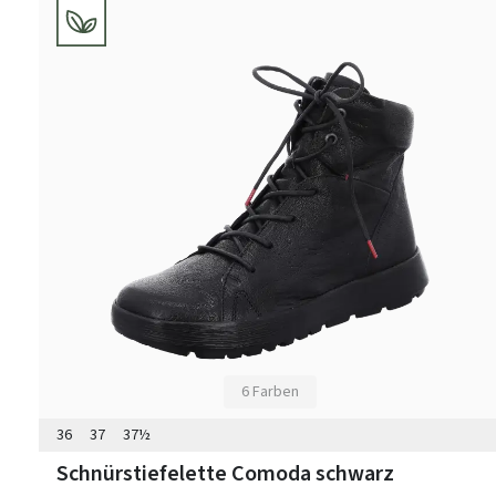
6 Farben
36
37
37½
Schnürstiefelette Comoda schwarz