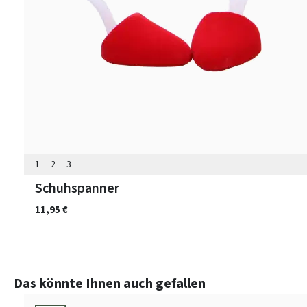
1
2
3
Schuhspanner
11,95 €
Produktgalerie überspringen
Das könnte Ihnen auch gefallen