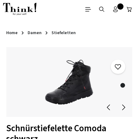
Zum Hauptinhalt springen
Home
Damen
Stiefeletten
Bildergalerie überspringen
Schnürstiefelette Comoda