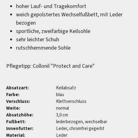
hoher Lauf- und Tragekomfort
weich gepolstertes Wechselfußbett, mit Leder
bezogen
sportliche, zweifarbige Keilsohle
sehr leichter Schuh
rutschhemmende Sohle
Pflegetipp: Collonil "Protect and Care"
Absatzart:
Keilabsatz
Farbe:
blau
Verschluss:
Klettverschluss
Weite:
normal
Absatzhöhe:
3,0 cm
Fußbett:
lederbezogen, wechselbar
Innenfutter:
Leder, chromfrei gegerbt
Material:
Leder