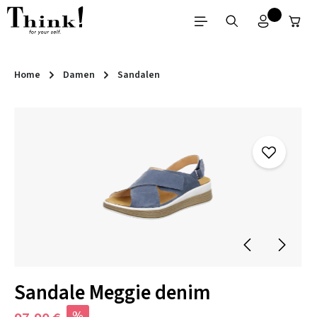
Zum Hauptinhalt springen
Home
Damen
Sandalen
Bildergalerie überspringen
Sandale Meggie denim
%