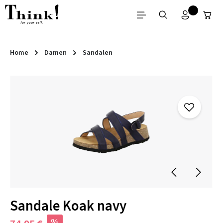
Zum Hauptinhalt springen
Home
Damen
Sandalen
Bildergalerie überspringen
Sandale Koak navy
%