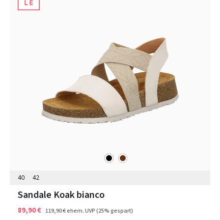
schwarz
braun
Farben
40
42
Sandale Koak bianco
89,90 €
119,90 €
ehem. UVP
(25% gespart)