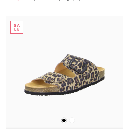
schwarz
weiß
Farben