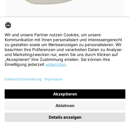
8 Farben
In vielen Größen verfügbar
Schnürschuh Turna iced coffee kombi
152,90 €
179,90 €
ehem. UVP
(15% gespart)