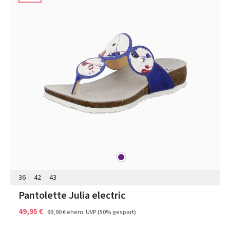
lila
Farben
36
42
43
Pantolette Julia electric
49,95 €
99,90 €
ehem. UVP
(50% gespart)