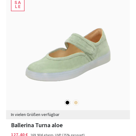
schwarz
beige
Farben
In vielen Größen verfügbar
Ballerina Turna aloe
127,40 €
169,90 €
ehem. UVP
(25% gespart)