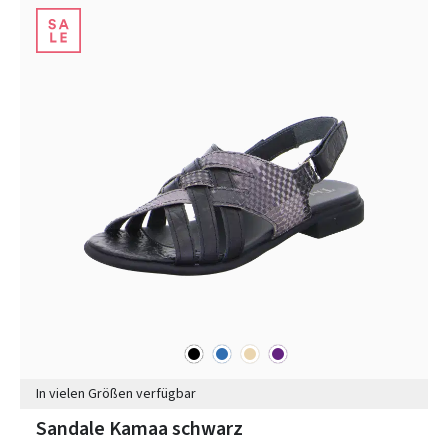
schwarz
blau
beige
lila
Farben
In vielen Größen verfügbar
Sandale Kamaa schwarz