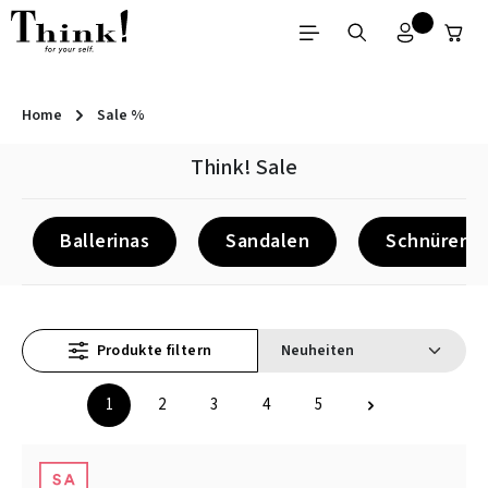
Zum Hauptinhalt springen
Home
Sale %
Think! Sale
Ballerinas
Sandalen
Schnürer
Produkte filtern
1
2
3
4
5
Seite
Seite
Seite
Seite
Seite