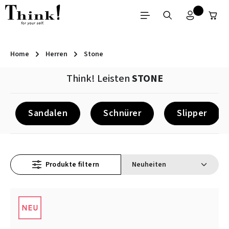
Zum Hauptinhalt springen
Home
Herren
Stone
Think! Leisten
STONE
Sandalen
Schnürer
Slipper
Produkte filtern