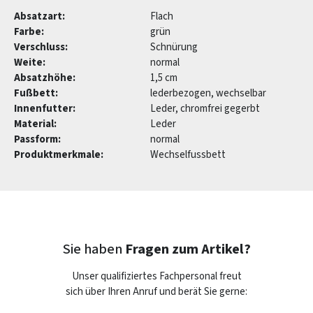
Absatzart:
Flach
Farbe:
grün
Verschluss:
Schnürung
Weite:
normal
Absatzhöhe:
1,5 cm
Fußbett:
lederbezogen, wechselbar
Innenfutter:
Leder, chromfrei gegerbt
Material:
Leder
Passform:
normal
Produktmerkmale:
Wechselfussbett
Sie haben
Fragen zum Artikel?
Unser qualifiziertes Fachpersonal freut
sich über Ihren Anruf und berät Sie gerne: