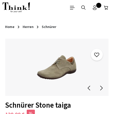
Zum Hauptinhalt springen
Home
Herren
Schnürer
Bildergalerie überspringen
Schnürer Stone taiga
%