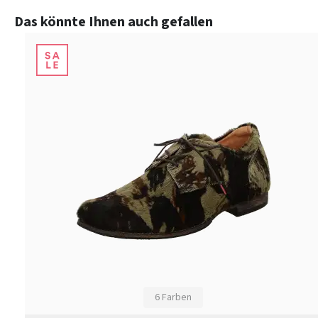
Produktgalerie überspringen
Das könnte Ihnen auch gefallen
6 Farben