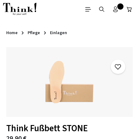
Zum Hauptinhalt springen
Home
Pflege
Einlagen
Bildergalerie überspringen
Think Fußbett STONE
29,90 €