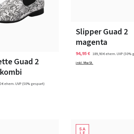
lila
Farben
36
36½
38½
Slipper Guad 2
35 Farben
magenta
94,95 €
189,90 €
ehem. UVP
(50% g
ette Guad 2
inkl. MwSt.
 kombi
0 €
ehem. UVP
(50% gespart)