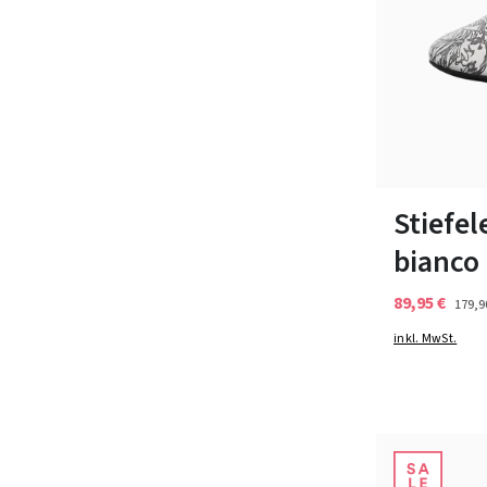
36½
37
Stiefel
bianco
89,95 €
179,9
inkl. MwSt.