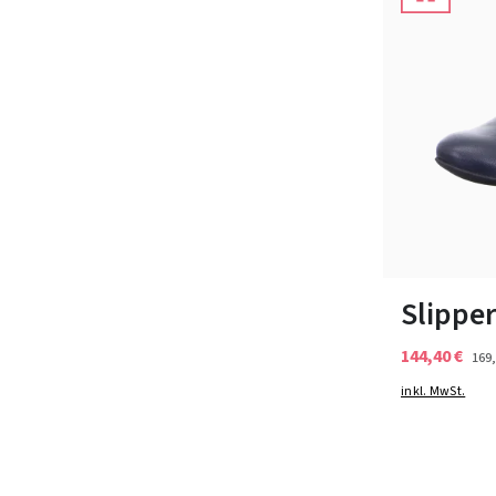
Farben
In vielen Grö
Slippe
144,40 €
169,
inkl. MwSt.