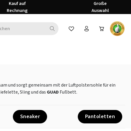
Kauf auf
Große
Rechnung
Auswahl
Du hast 0 Produkte auf dem Mer
sam und sorgt gemeinsam mit der Luftpolstersohle für ein
iefelette, Sling und das
GUAD
Fußbett.
Sneaker
Pantoletten