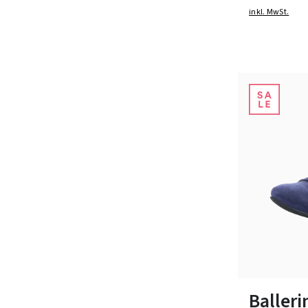
inkl. MwSt.
Farben
37½
Balleri