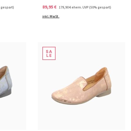
89,95 €
 gespart)
179,90 €
ehem. UVP
(50% gespart)
inkl. MwSt.
beige
Farben
36
36½
37