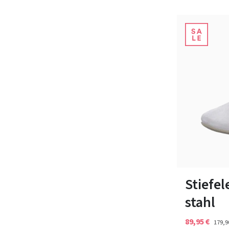
36½
37
Stiefel
stahl
89,95 €
179,9