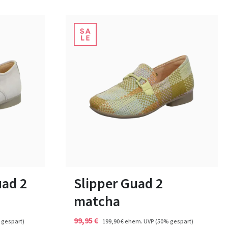
In vielen Größen verfügbar
ad 2
Slipper Guad 2
matcha
99,95 €
 gespart)
199,90 €
ehem. UVP
(50% gespart)