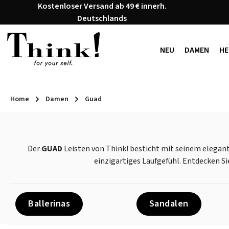
Kostenloser Versand ab 49 € innerh.
 Hauptinhalt springen
Zur Suche springen
Zur Hauptnavigation springen
Deutschlands
NEU
DAMEN
HE
Home
Damen
Guad
Der
GUAD
Leisten von Think! besticht mit seinem elegant
einzigartiges Laufgefühl. Entdecken Si
Ballerinas
Sandalen