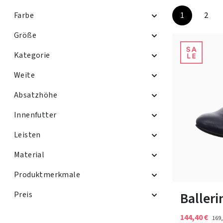
Farbe
1
2
Seite
Seite
Größe
Kategorie
Weite
Absatzhöhe
Innenfutter
Leisten
Material
Produktmerkmale
In vielen Grö
Baller
Preis
144,40 €
169,