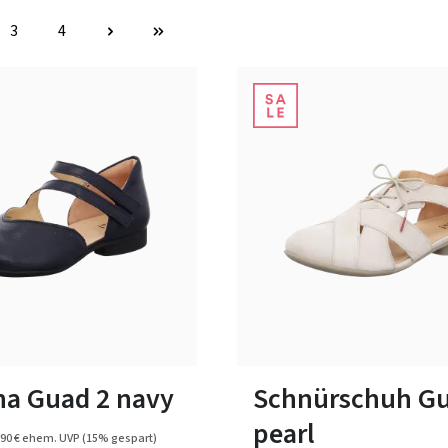
3
4
Seite
Seite
schwarz
Farben
ßen verfügbar
In vielen Größen verfügbar
ina Guad 2 navy
Schnürschuh Gu
pearl
90 €
ehem. UVP
(15% gespart)