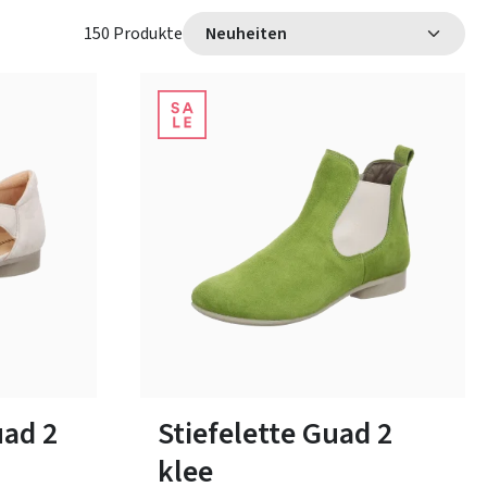
150 Produkte
35 Farben
38½
ad 2
Stiefelette Guad 2
klee