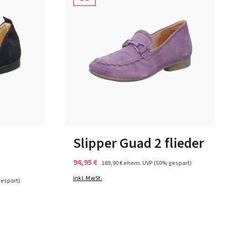
rosa
Farben
37½
2
Slipper Guad 2 flieder
94,95 €
189,90 €
ehem. UVP
(50% gespart)
inkl. MwSt.
espart)