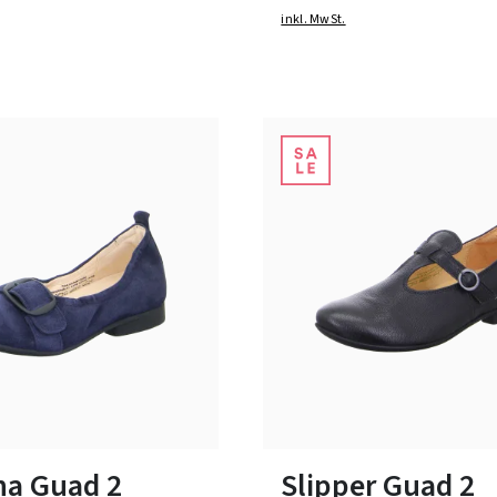
inkl. MwSt.
schwarz
grau
blau
Farben
In vielen Größen verfügbar
na Guad 2
Slipper Guad 2