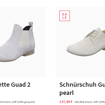
35 Farben
20 Farben
In vielen Größen verfügbar
ette Guad 2
Schnürschuh Gu
pearl
127,40 €
0 €
ehem. UVP
(50% gespart)
169,90 €
ehem. UVP
(25%