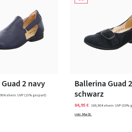
schwarz
blau
grau
Farben
ßen verfügbar
36
38½
r Guad 2 navy
Ballerina Guad 
schwarz
90 €
ehem. UVP
(15% gespart)
84,95 €
169,90 €
ehem. UVP
(50% g
inkl. MwSt.