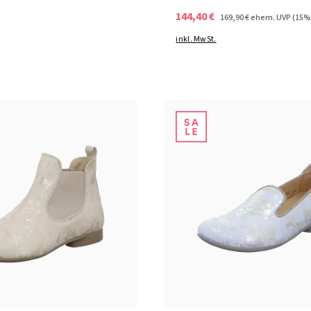
144,40 €
169,90 €
ehem. UVP
(15%
inkl. MwSt.
rosa
Farben
35 Farben
In vielen Größen verfügbar