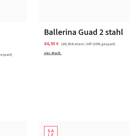
schwarz
blau
Farben
36½
37
37½
Ballerina Guad 2 stahl
84,95 €
169,90 €
ehem. UVP
(50% gespart)
inkl. MwSt.
espart)