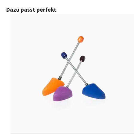
Produktgalerie überspringen
Dazu passt perfekt