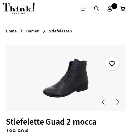
Zum Hauptinhalt springen
Home
Damen
Stiefeletten
Bildergalerie überspringen
Stiefelette Guad 2 mocca
199,90 €