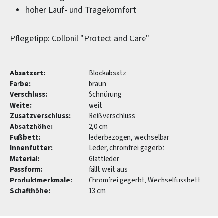
hoher Lauf- und Tragekomfort
Pflegetipp: Collonil "Protect and Care"
Absatzart:
Blockabsatz
Farbe:
braun
Verschluss:
Schnürung
Weite:
weit
Zusatzverschluss:
Reißverschluss
Absatzhöhe:
2,0 cm
Fußbett:
lederbezogen, wechselbar
Innenfutter:
Leder, chromfrei gegerbt
Material:
Glattleder
Passform:
fällt weit aus
Produktmerkmale:
Chromfrei gegerbt, Wechselfussbett
Schafthöhe:
13 cm