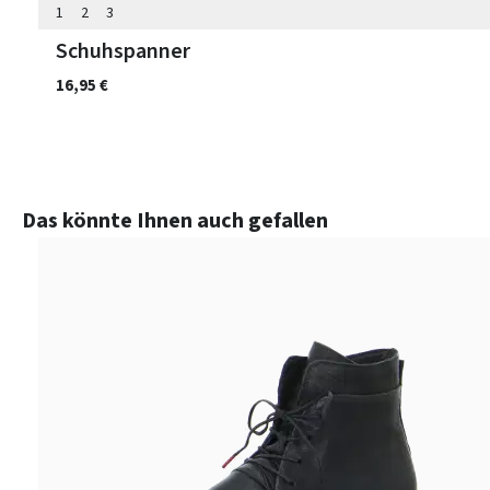
1
2
3
Schuhspanner
16,95 €
Produktgalerie überspringen
Das könnte Ihnen auch gefallen