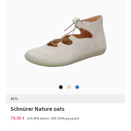
schwarz
beige
blau
Farben
41½
Schnürer Nature oats
79,95 €
159,90 €
ehem. UVP
(50% gespart)