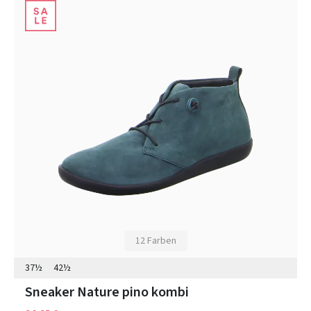
12 Farben
37½
42½
Sneaker Nature pino kombi