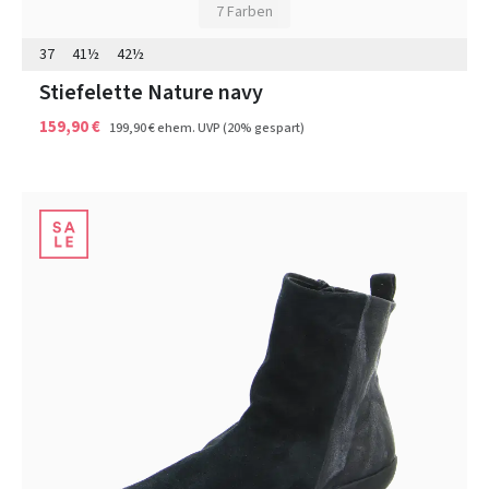
7 Farben
37
41½
42½
Stiefelette Nature navy
159,90 €
199,90 €
ehem. UVP
(20% gespart)