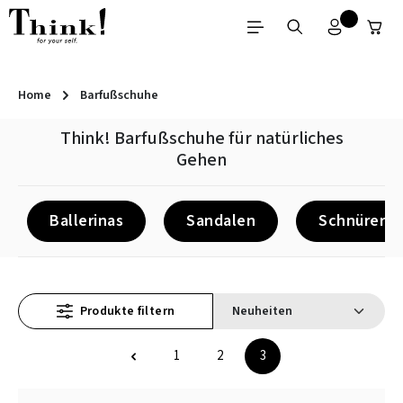
Zum Hauptinhalt springen
Home
Barfußschuhe
Think! Barfußschuhe für natürliches
Gehen
Ballerinas
Sandalen
Schnürer
Produkte filtern
1
2
3
Seite
Seite
Seite