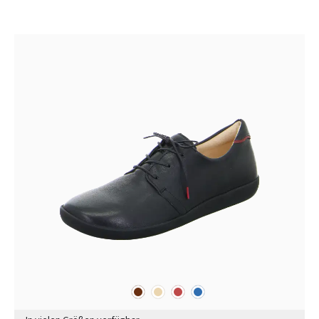
braun
beige
rot
blau
Farben