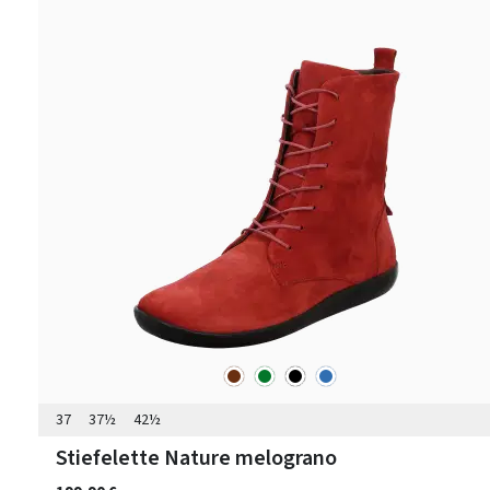
braun
grün
schwarz
blau
Farben
37
37½
42½
Stiefelette Nature melograno