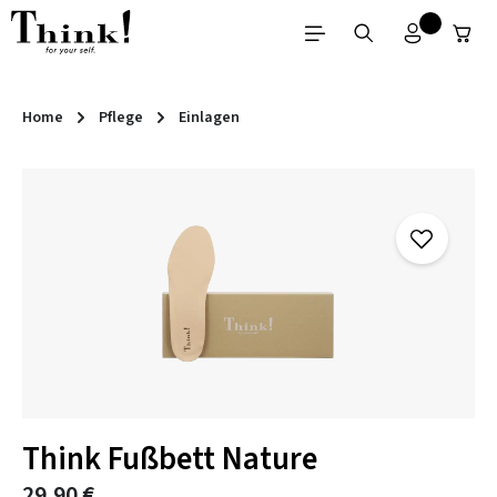
Zum Hauptinhalt springen
Home
Pflege
Einlagen
Bildergalerie überspringen
Think Fußbett Nature
29,90 €