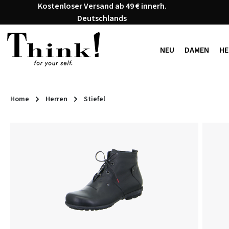
Kostenloser Versand ab 49 € innerh.
 Hauptinhalt springen
Zur Suche springen
Zur Hauptnavigation springen
Deutschlands
NEU
DAMEN
HE
Home
Herren
Stiefel
Bildergalerie überspringen