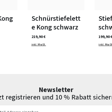
bar
In vielen Größen verfügbar
In viele
 Kong
Schnürstiefelett
Stie
e Kong schwarz
sch
219,90 €
199,90 
inkl. MwSt.
inkl. MwSt
Newsletter
zt registrieren und 10 % Rabatt sicher
esse*