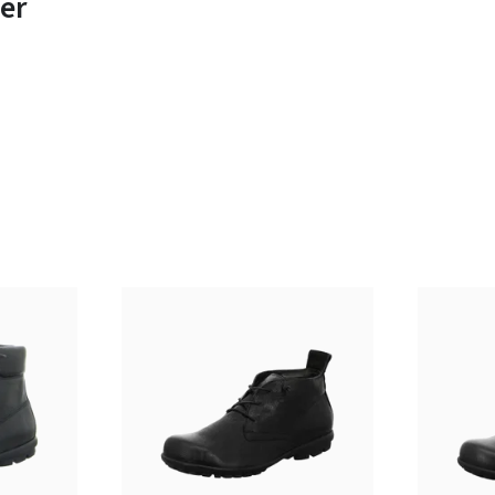
er
beige
grün
Farben