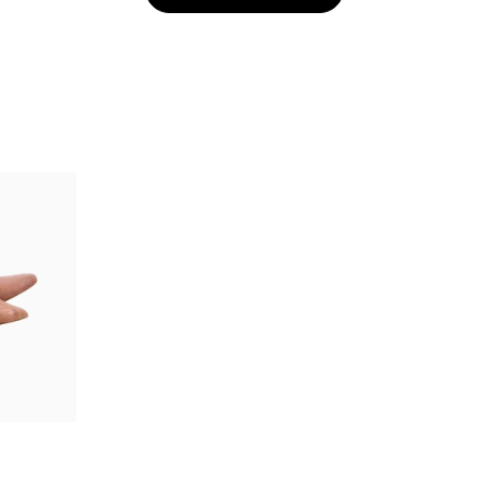
bar
-