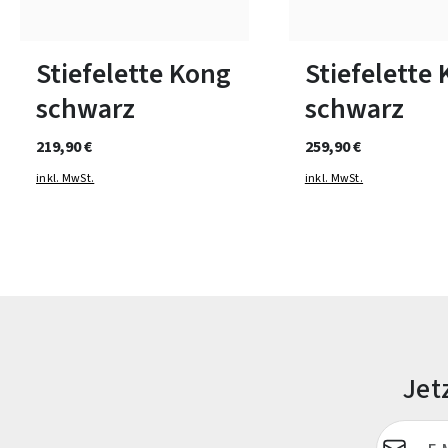
41
44½
46½
In vielen Größen verfüg
Stiefelette Kong
Stiefelette
schwarz
schwarz
219,90 €
259,90 €
inkl. MwSt.
inkl. MwSt.
Jet
E-Mail-Adr