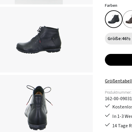
Farben
Größe:
46½
Größentabel
Produktnummer:
162-00-09031
Kostenlos
In 1-3 W
14 Tage 