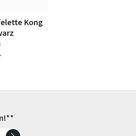
n Größen verfügbar
felette Kong
warz
€
.
n!**