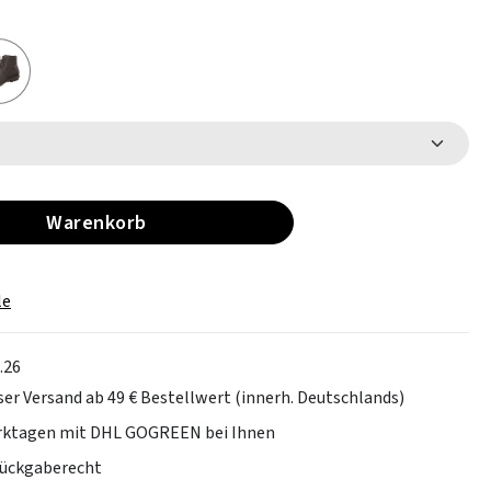
Warenkorb
le
.26
er Versand ab 49 € Bestellwert (innerh. Deutschlands)
erktagen mit DHL GOGREEN bei Ihnen
Rückgaberecht