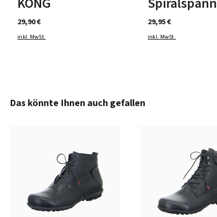
KONG
Spiralspann
29,90 €
29,95 €
inkl. MwSt.
inkl. MwSt.
Produktgalerie überspringen
Das könnte Ihnen auch gefallen
braun
Farben