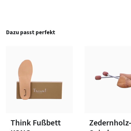
Produktgalerie überspringen
Dazu passt perfekt
In vielen Größen verfügbar
In vielen Größen verfüg
Think Fußbett
Zedernholz