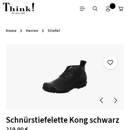
Zum Hauptinhalt springen
Home
Herren
Stiefel
Bildergalerie überspringen
Schnürstiefelette Kong schwarz
219,90 €