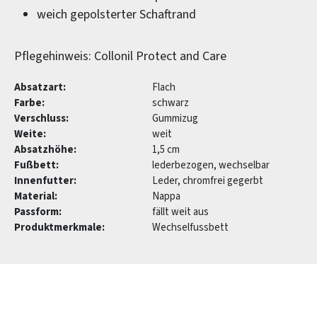
weich gepolsterter Schaftrand
Pflegehinweis: Collonil Protect and Care
Absatzart:
Flach
Farbe:
schwarz
Verschluss:
Gummizug
Weite:
weit
Absatzhöhe:
1,5 cm
Fußbett:
lederbezogen, wechselbar
Innenfutter:
Leder, chromfrei gegerbt
Material:
Nappa
Passform:
fällt weit aus
Produktmerkmale:
Wechselfussbett