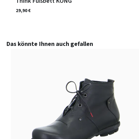
Think Fußbett KONG
29,90 €
Produktgalerie überspringen
Das könnte Ihnen auch gefallen