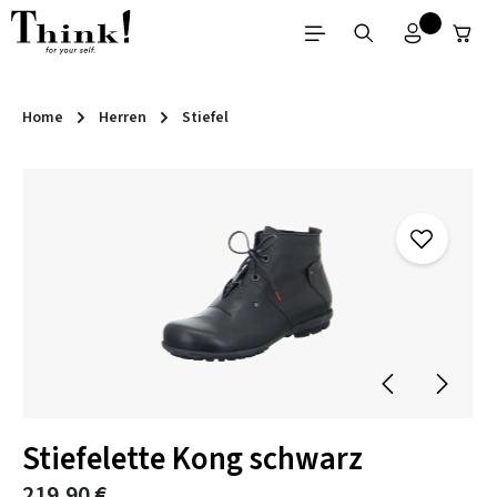
Zum Hauptinhalt springen
Home
Herren
Stiefel
Bildergalerie überspringen
Stiefelette Kong schwarz
219,90 €