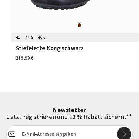
braun
Farben
41
44½
46½
Stiefelette Kong schwarz
219,90 €
Newsletter
Jetzt registrieren und 10 % Rabatt sichern!**
E-Mail-Adresse*