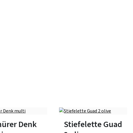
schwarz
rot
blau
35 Farben
n Größen verfügbar
In vielen Größen verfügbar
nürer Denk
Stiefelette Guad