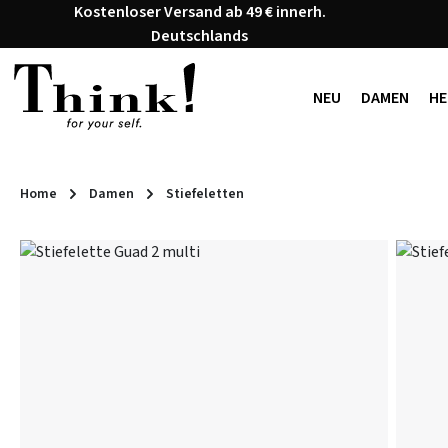
Kostenloser Versand ab 49 € innerh.
 Hauptinhalt springen
Zur Suche springen
Zur Hauptnavigation springen
Deutschlands
NEU
DAMEN
HE
Home
Damen
Stiefeletten
Bildergalerie überspringen