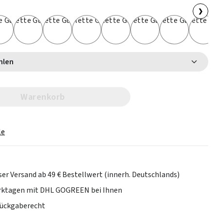
❯
 wählen
Warenkorb
le
er Versand ab 49 € Bestellwert (innerh. Deutschlands)
erktagen mit DHL GOGREEN bei Ihnen
Rückgaberecht