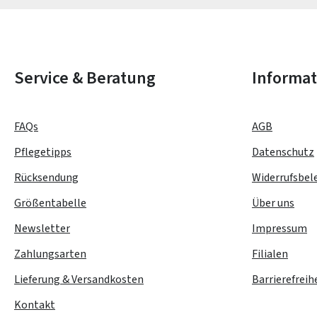
Die mit einem Stern (*) markierten Felder sind Pflichtfelder.
Service & Beratung
Informa
FAQs
AGB
Pflegetipps
Datenschutz
Rücksendung
Widerrufsbel
Größentabelle
Über uns
Newsletter
Impressum
Zahlungsarten
Filialen
Lieferung & Versandkosten
Barrierefreih
Kontakt