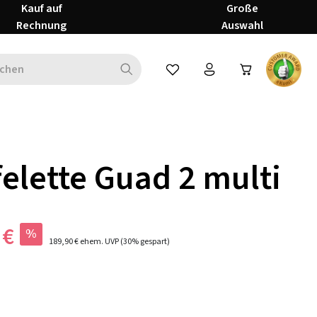
Kauf auf
Große
Rechnung
Auswahl
Du hast 0 Produkte auf dem Mer
felette Guad 2 multi
 €
%
189,90 €
ehem. UVP
(30% gespart)