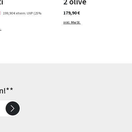
i
2 olive
€
179,90 €
199,90 €
ehem. UVP
(25%
inkl. MwSt.
.
n!**