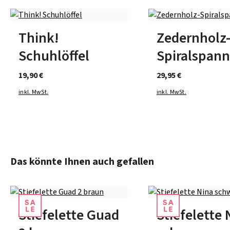
In vielen Größen verfüg
Think!
Zedernholz
Schuhlöffel
Spiralspann
19,90 €
29,95 €
inkl. MwSt.
inkl. MwSt.
Produktgalerie überspringen
Das könnte Ihnen auch gefallen
grau
Farben
12 Farben
In vielen Größen verfügbar
In vielen Größen verfüg
Stiefelette Guad
Stiefelette 