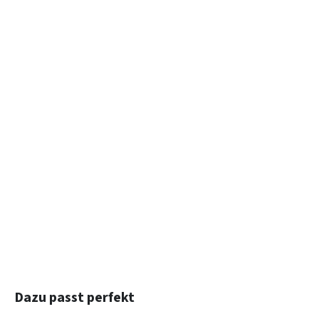
Produktgalerie überspringen
Dazu passt perfekt