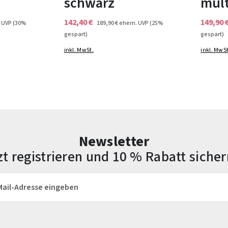
schwarz
mult
142,40 €
149,90 
 UVP
(30%
189,90 €
ehem. UVP
(25%
gespart)
gespart)
inkl. MwSt.
inkl. MwSt
Newsletter
zt registrieren und 10 % Rabatt sicher
esse*