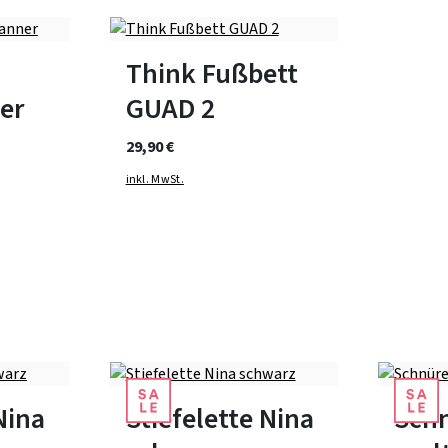
bar
In vielen Größen verfügbar
-
Think Fußbett
er
GUAD 2
29,90 €
inkl. MwSt.
Farben
bar
In vielen Größen verfügbar
In viele
Nina
Stiefelette Nina
Sch