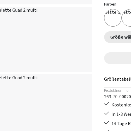
Farben
Größe
Größentabel
Produktnummer:
263-70-00020
Kostenlos
In 1-3 W
14 Tage 