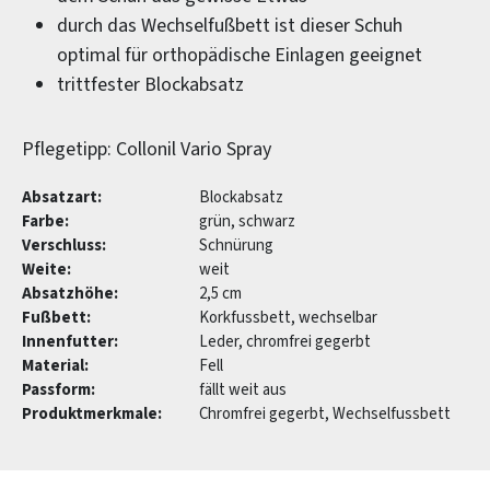
durch das Wechselfußbett ist dieser Schuh
optimal für orthopädische Einlagen geeignet
trittfester Blockabsatz
Pflegetipp: Collonil Vario Spray
Absatzart:
Blockabsatz
Farbe:
grün, schwarz
Verschluss:
Schnürung
Weite:
weit
Absatzhöhe:
2,5 cm
Fußbett:
Korkfussbett, wechselbar
Innenfutter:
Leder, chromfrei gegerbt
Material:
Fell
Passform:
fällt weit aus
Produktmerkmale:
Chromfrei gegerbt, Wechselfussbett