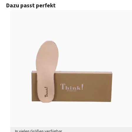
Produktgalerie überspringen
Dazu passt perfekt
In vielen Größen verfügbar