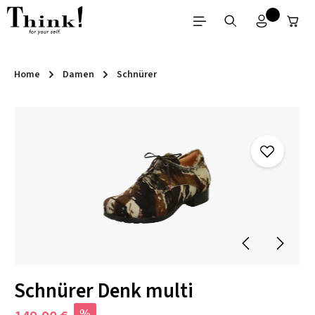
Zum Hauptinhalt springen
Home
Damen
Schnürer
Bildergalerie überspringen
Schnürer Denk multi
%