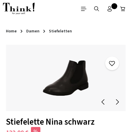
Zum Hauptinhalt springen
Home
Damen
Stiefeletten
Bildergalerie überspringen
Stiefelette Nina schwarz
%