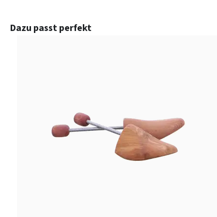
Produktgalerie überspringen
Dazu passt perfekt