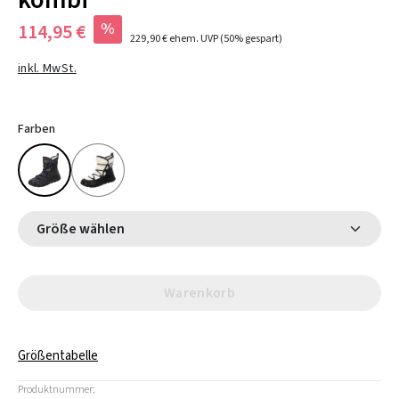
kombi
%
114,95 €
229,90 €
ehem. UVP
(50% gespart)
inkl. MwSt.
Farben
Größe wählen
Warenkorb
Größentabelle
Produktnummer: