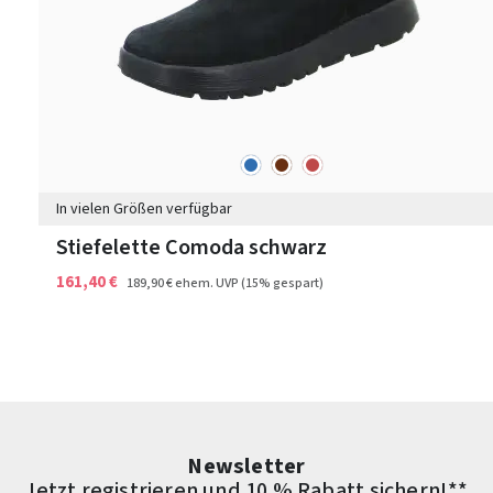
blau
braun
rot
Farben
In vielen Größen verfügbar
Stiefelette Comoda schwarz
161,40 €
189,90 €
ehem. UVP
(15% gespart)
Newsletter
Jetzt registrieren und 10 % Rabatt sichern!**