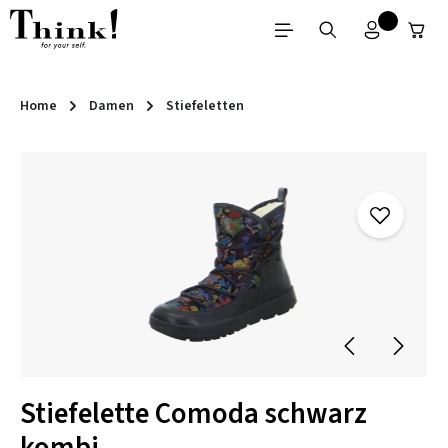
Zum Hauptinhalt springen
Home
Damen
Stiefeletten
Bildergalerie überspringen
Stiefelette Comoda schwarz