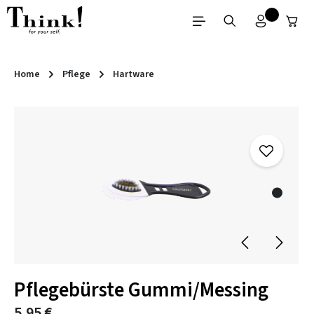
Zum Hauptinhalt springen
Home
Pflege
Hartware
Bildergalerie überspringen
Pflegebürste Gummi/Messing
5,95 €