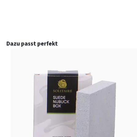
Produktgalerie überspringen
Dazu passt perfekt