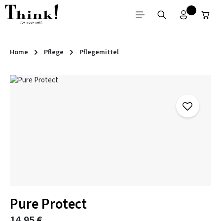
Zum Hauptinhalt springen
Home
Pflege
Pflegemittel
Bildergalerie überspringen
Pure Protect
14,95 €