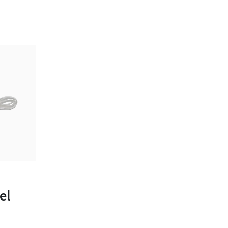
bar
el