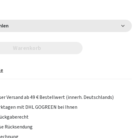
 wählen
Warenkorb
le
er Versand ab 49 € Bestellwert (innerh. Deutschlands)
erktagen mit DHL GOGREEN bei Ihnen
Rückgaberecht
se Rücksendung
Rechnung