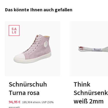
Produktgalerie überspringen
Das könnte Ihnen auch gefallen
weiß
schwarz
Farben
37½
In vielen Größen verfüg
Schnürschuh
Think
Turna rosa
Schnürsenk
weiß 2mm
94,95 €
189,90 €
ehem. UVP
(50%
gespart)