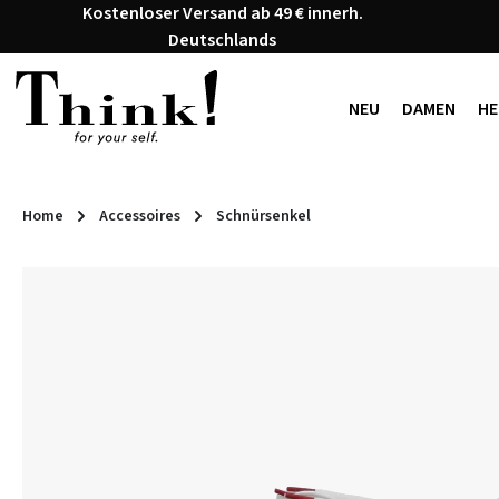
Kostenloser Versand ab 49 € innerh.
 Hauptinhalt springen
Zur Suche springen
Zur Hauptnavigation springen
Deutschlands
NEU
DAMEN
HE
Home
Accessoires
Schnürsenkel
Bildergalerie überspringen