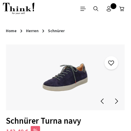
Zum Hauptinhalt springen
Home
Herren
Schnürer
Bildergalerie überspringen
Schnürer Turna navy
%