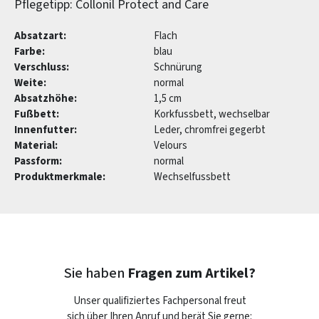
Pflegetipp: Collonil Protect and Care
Absatzart:
Flach
Farbe:
blau
Verschluss:
Schnürung
Weite:
normal
Absatzhöhe:
1,5 cm
Fußbett:
Korkfussbett, wechselbar
Innenfutter:
Leder, chromfrei gegerbt
Material:
Velours
Passform:
normal
Produktmerkmale:
Wechselfussbett
Sie haben
Fragen zum Artikel?
Unser qualifiziertes Fachpersonal freut
sich über Ihren Anruf und berät Sie gerne: