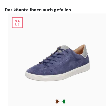
Produktgalerie überspringen
Das könnte Ihnen auch gefallen
braun
grün
Farben