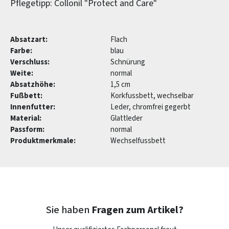
Pflegetipp: Collonil "Protect and Care"
Absatzart:
Flach
Farbe:
blau
Verschluss:
Schnürung
Weite:
normal
Absatzhöhe:
1,5 cm
Fußbett:
Korkfussbett, wechselbar
Innenfutter:
Leder, chromfrei gegerbt
Material:
Glattleder
Passform:
normal
Produktmerkmale:
Wechselfussbett
Sie haben
Fragen zum Artikel?