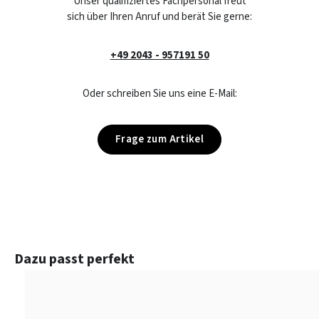
Unser qualifiziertes Fachpersonal freut
sich über Ihren Anruf und berät Sie gerne:
+49 2043 - 957191 50
Oder schreiben Sie uns eine E-Mail:
Frage zum Artikel
Produktgalerie überspringen
Dazu passt perfekt