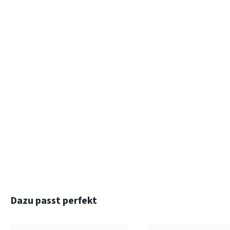
Produktgalerie überspringen
Dazu passt perfekt