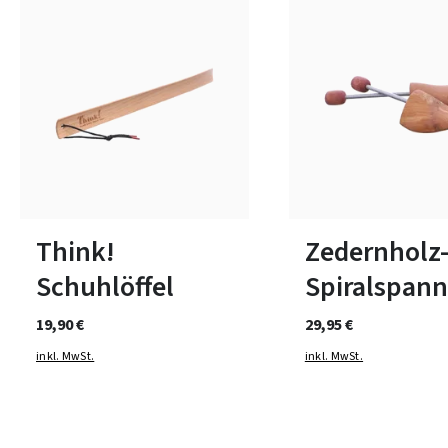
In vielen Größen verfüg
Think!
Zedernholz
Schuhlöffel
Spiralspann
19,90 €
29,95 €
inkl. MwSt.
inkl. MwSt.