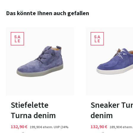
Produktgalerie überspringen
Das könnte Ihnen auch gefallen
7 Farben
8 Farben
In vielen Größen verfügbar
In vielen Größen verfüg
Stiefelette
Sneaker Tu
Turna denim
denim
132,90 €
132,90 €
199,90 €
ehem. UVP
(34%
189,90 €
ehem.