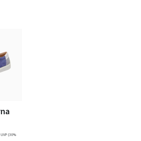
bar
rna
 UVP
(30%