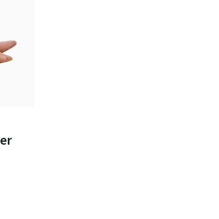
bar
-
er