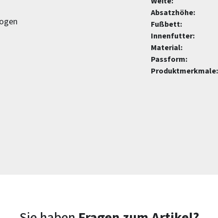
Weite:
Absatzhöhe:
zogen
Fußbett:
Innenfutter:
Material:
Passform:
Produktmerkmale:
Sie haben
Fragen zum Artikel?