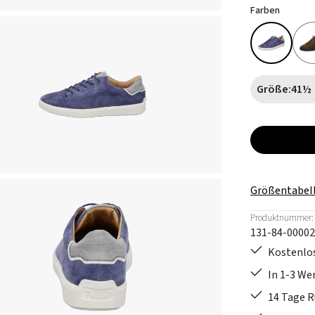
Farben
Größe:
41½
Größentabel
Produktnummer:
131-84-00002
Kostenlos
In 1-3 W
14 Tage 