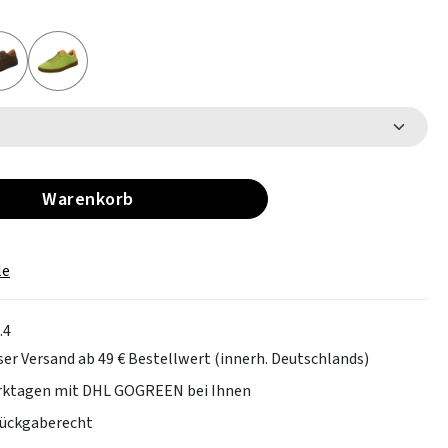
Warenkorb
le
.4
er Versand ab 49 € Bestellwert (innerh. Deutschlands)
erktagen mit DHL GOGREEN bei Ihnen
Rückgaberecht