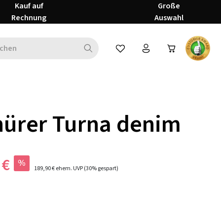
Kauf auf
Große
Rechnung
Auswahl
Du hast 0 Produkte auf dem Mer
ürer Turna denim
 €
%
189,90 €
ehem. UVP
(30% gespart)