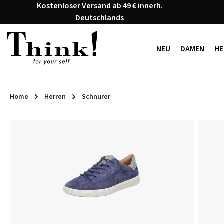
Kostenloser Versand ab 49 € innerh.
 Hauptinhalt springen
Zur Suche springen
Zur Hauptnavigation springen
Deutschlands
NEU
DAMEN
HE
Home
Herren
Schnürer
Bildergalerie überspringen