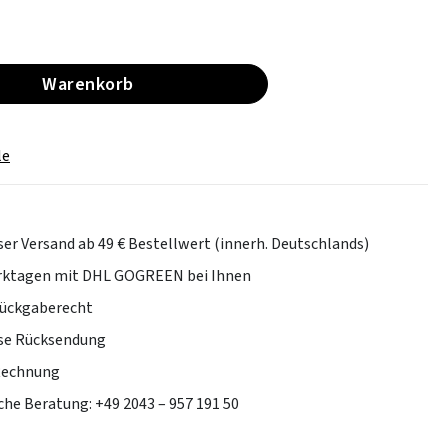
Warenkorb
le
er Versand ab 49 € Bestellwert (innerh. Deutschlands)
erktagen mit DHL GOGREEN bei Ihnen
Rückgaberecht
se Rücksendung
Rechnung
che Beratung: +49 2043 – 957 191 50