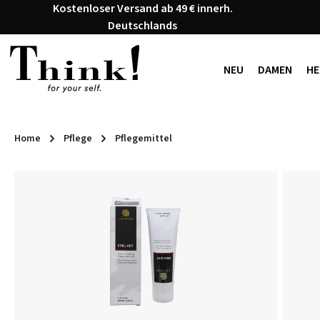
Kostenloser Versand ab 49 € innerh.
 Hauptinhalt springen
Zur Suche springen
Zur Hauptnavigation springen
Deutschlands
NEU
DAMEN
HE
Home
Pflege
Pflegemittel
Bildergalerie überspringen