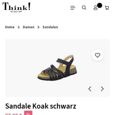
Zum Hauptinhalt springen
Home
Damen
Sandalen
Bildergalerie überspringen
Sandale Koak schwarz
%