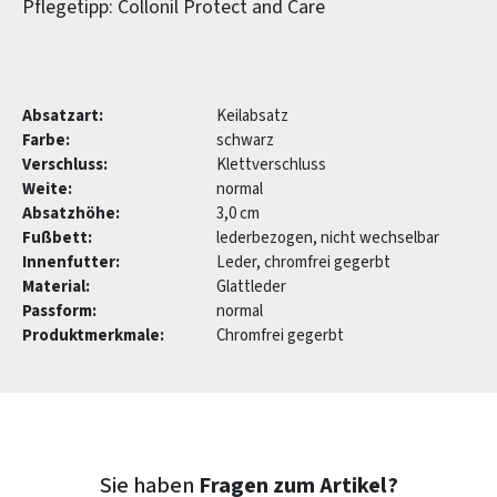
Pflegetipp: Collonil Protect and Care
Absatzart:
Keilabsatz
Farbe:
schwarz
Verschluss:
Klettverschluss
Weite:
normal
Absatzhöhe:
3,0 cm
Fußbett:
lederbezogen, nicht wechselbar
Innenfutter:
Leder, chromfrei gegerbt
Material:
Glattleder
Passform:
normal
Produktmerkmale:
Chromfrei gegerbt
Sie haben
Fragen zum Artikel?