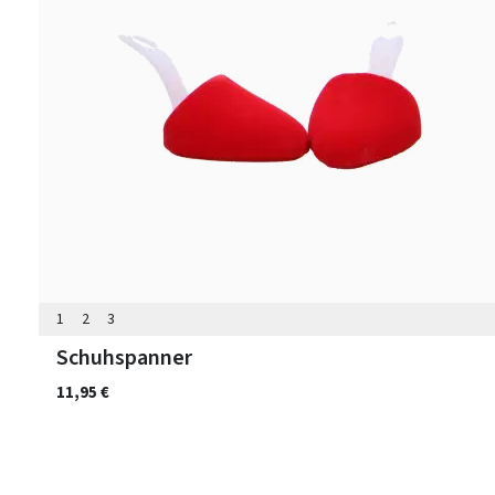
1
2
3
Schuhspanner
11,95 €