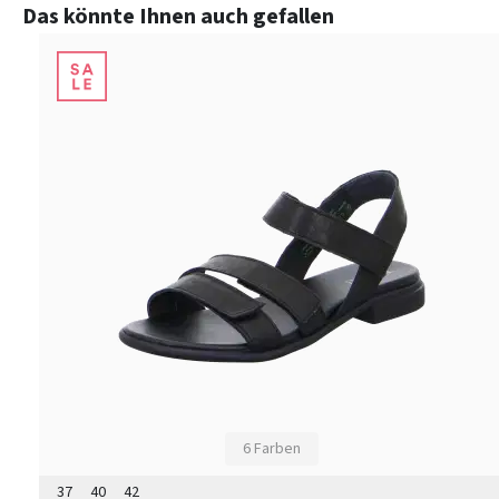
Produktgalerie überspringen
Das könnte Ihnen auch gefallen
6 Farben
37
40
42