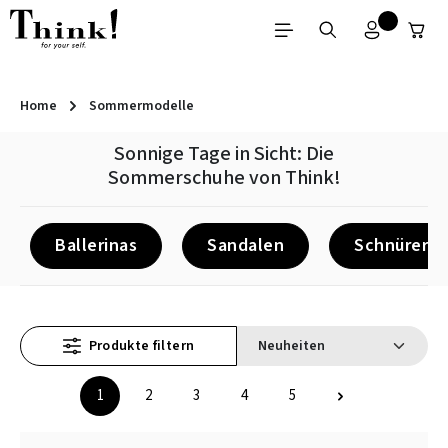
Zum Hauptinhalt springen
Home
Sommermodelle
Sonnige Tage in Sicht: Die
Sommerschuhe von Think!
Ballerinas
Sandalen
Schnürer
Produkte filtern
1
2
3
4
5
Seite
Seite
Seite
Seite
Seite