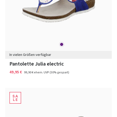
lila
Farben
In vielen Größen verfügbar
Pantolette Julia electric
49,95 €
99,90 €
ehem. UVP
(50% gespart)