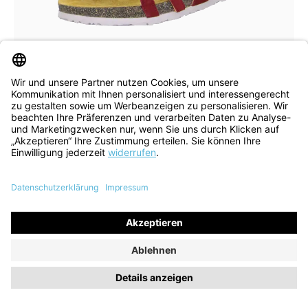
beige
Farben
In vielen Größen verfügbar
Sandale Koak fragola kombi
104,90 €
139,90 €
ehem. UVP
(25% gespart)