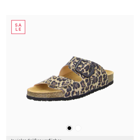
schwarz
weiß
Farben