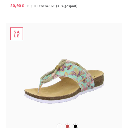
80,90 €
119,90 €
ehem. UVP
(33% gespart)
sonstige
rot
schwarz
Farben