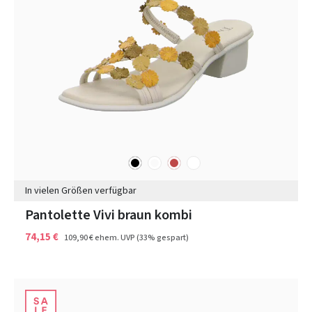
schwarz
sonstige
rot
weiß
Farben
In vielen Größen verfügbar
Pantolette Vivi braun kombi
74,15 €
109,90 €
ehem. UVP
(33% gespart)