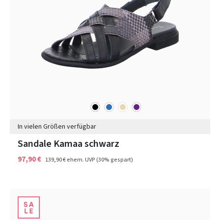
schwarz
blau
beige
lila
Farben
In vielen Größen verfügbar
Sandale Kamaa schwarz
97,90 €
139,90 €
ehem. UVP
(30% gespart)