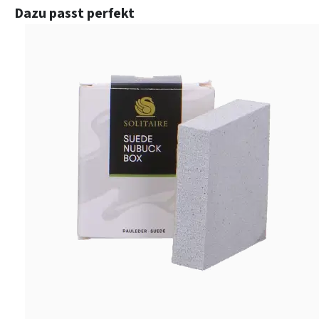
Produktgalerie überspringen
Dazu passt perfekt