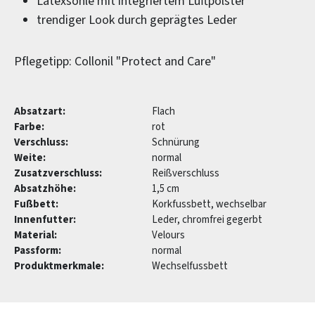
Latexsohle mit integriertem Luftpolster
trendiger Look durch geprägtes Leder
Pflegetipp: Collonil "Protect and Care"
Absatzart:
Flach
Farbe:
rot
Verschluss:
Schnürung
Weite:
normal
Zusatzverschluss:
Reißverschluss
Absatzhöhe:
1,5 cm
Fußbett:
Korkfussbett, wechselbar
Innenfutter:
Leder, chromfrei gegerbt
Material:
Velours
Passform:
normal
Produktmerkmale:
Wechselfussbett