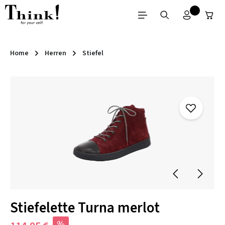
Zum Hauptinhalt springen
Home
Herren
Stiefel
Bildergalerie überspringen
Stiefelette Turna merlot
%