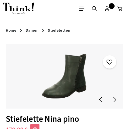
Zum Hauptinhalt springen
Home
Damen
Stiefeletten
Bildergalerie überspringen
Stiefelette Nina pino
%