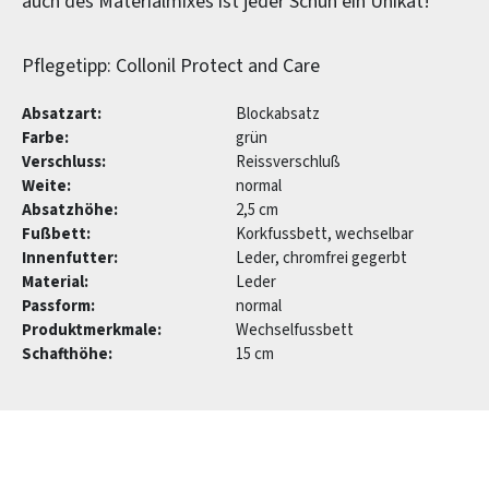
auch des Materialmixes ist jeder Schuh ein Unikat!
Pflegetipp: Collonil Protect and Care
Absatzart:
Blockabsatz
Farbe:
grün
Verschluss:
Reissverschluß
Weite:
normal
Absatzhöhe:
2,5 cm
Fußbett:
Korkfussbett, wechselbar
Innenfutter:
Leder, chromfrei gegerbt
Material:
Leder
Passform:
normal
Produktmerkmale:
Wechselfussbett
Schafthöhe:
15 cm