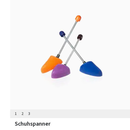
1
2
3
Schuhspanner