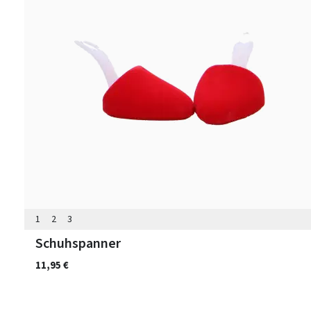
1
2
3
Schuhspanner
11,95 €