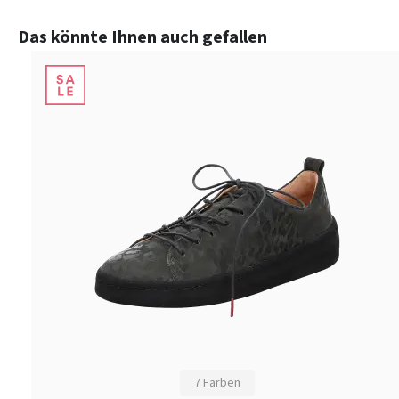
Produktgalerie überspringen
Das könnte Ihnen auch gefallen
7 Farben