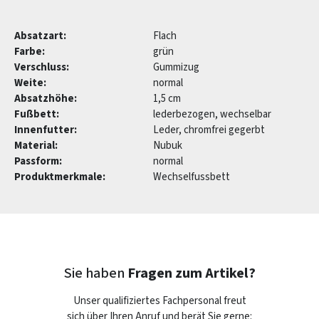
Absatzart:
Flach
Farbe:
grün
Verschluss:
Gummizug
Weite:
normal
Absatzhöhe:
1,5 cm
Fußbett:
lederbezogen, wechselbar
Innenfutter:
Leder, chromfrei gegerbt
Material:
Nubuk
Passform:
normal
Produktmerkmale:
Wechselfussbett
Sie haben
Fragen zum Artikel?
Unser qualifiziertes Fachpersonal freut
sich über Ihren Anruf und berät Sie gerne: