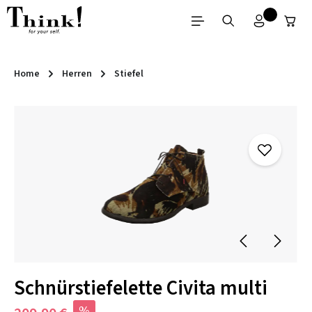
Zum Hauptinhalt springen
Home
Herren
Stiefel
Bildergalerie überspringen
Schnürstiefelette Civita multi
%